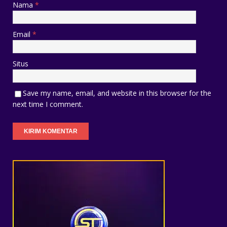
Nama
*
Email
*
Situs
Save my name, email, and website in this browser for the
next time I comment.