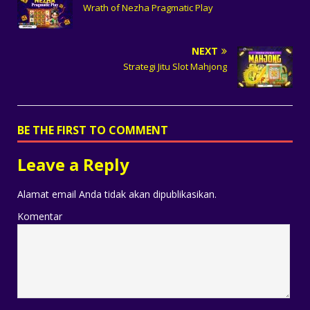
Wrath of Nezha Pragmatic Play
NEXT
Strategi Jitu Slot Mahjong
BE THE FIRST TO COMMENT
Leave a Reply
Alamat email Anda tidak akan dipublikasikan.
Komentar