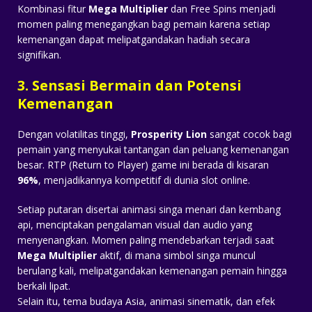
Kombinasi fitur
Mega Multiplier
dan Free Spins menjadi
momen paling menegangkan bagi pemain karena setiap
kemenangan dapat melipatgandakan hadiah secara
signifikan.
3. Sensasi Bermain dan Potensi
Kemenangan
Dengan volatilitas tinggi,
Prosperity Lion
sangat cocok bagi
pemain yang menyukai tantangan dan peluang kemenangan
besar. RTP (Return to Player) game ini berada di kisaran
96%
, menjadikannya kompetitif di dunia slot online.
Setiap putaran disertai animasi singa menari dan kembang
api, menciptakan pengalaman visual dan audio yang
menyenangkan. Momen paling mendebarkan terjadi saat
Mega Multiplier
aktif, di mana simbol singa muncul
berulang kali, melipatgandakan kemenangan pemain hingga
berkali lipat.
Selain itu, tema budaya Asia, animasi sinematik, dan efek