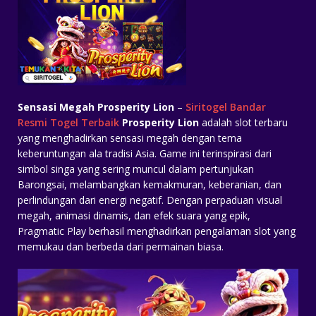
Sensasi Megah Prosperity Lion
–
Siritogel Bandar
Resmi Togel Terbaik
Prosperity Lion
adalah slot terbaru
yang menghadirkan sensasi megah dengan tema
keberuntungan ala tradisi Asia. Game ini terinspirasi dari
simbol singa yang sering muncul dalam pertunjukan
Barongsai, melambangkan kemakmuran, keberanian, dan
perlindungan dari energi negatif. Dengan perpaduan visual
megah, animasi dinamis, dan efek suara yang epik,
Pragmatic Play berhasil menghadirkan pengalaman slot yang
memukau dan berbeda dari permainan biasa.