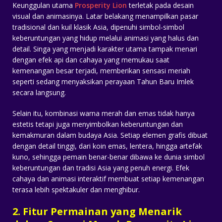
Keunggulan utama
Prosperity Lion
terletak pada desain
visual dan animasinya. Latar belakang menampilkan pasar
tradisional dan kuil klasik Asia, dipenuhi simbol-simbol
keberuntungan yang hidup melalui animasi yang halus dan
detail. Singa yang menjadi karakter utama tampak menari
dengan efek api dan cahaya yang memukau saat
kemenangan besar terjadi, memberikan sensasi meriah
seperti sedang menyaksikan perayaan Tahun Baru Imlek
secara langsung.
Selain itu, kombinasi warna merah dan emas tidak hanya
estetis tetapi juga menyimbolkan keberuntungan dan
kemakmuran dalam budaya Asia. Setiap elemen grafis dibuat
dengan detail tinggi, dari koin emas, lentera, hingga artefak
kuno, sehingga pemain benar-benar dibawa ke dunia simbol
keberuntungan dan tradisi Asia yang penuh energi. Efek
cahaya dan animasi interaktif membuat setiap kemenangan
terasa lebih spektakuler dan menghibur.
2. Fitur Permainan yang Menarik