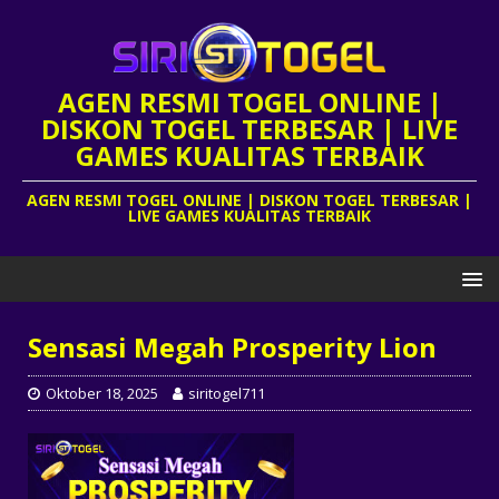
AGEN RESMI TOGEL ONLINE |
DISKON TOGEL TERBESAR | LIVE
GAMES KUALITAS TERBAIK
AGEN RESMI TOGEL ONLINE | DISKON TOGEL TERBESAR |
LIVE GAMES KUALITAS TERBAIK
Sensasi Megah Prosperity Lion
Oktober 18, 2025
siritogel711