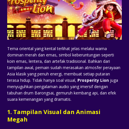
Tema oriental yang kental terlihat jelas melalui warna
dominan merah dan emas, simbol keberuntungan seperti
koin emas, lentera, dan artefak tradisional. Bahkan dari
tampilan awal, pemain sudah merasakan atmosfer perayaan
Asia klasik yang penuh energi, membuat setiap putaran
terasa hidup. Tidak hanya soal visual,
Prosperity Lion
juga
menyuguhkan pengalaman audio yang imersif dengan
tabuhan drum Barongsai, gemuruh kembang api, dan efek
suara kemenangan yang dramatis.
1. Tampilan Visual dan Animasi
Megah