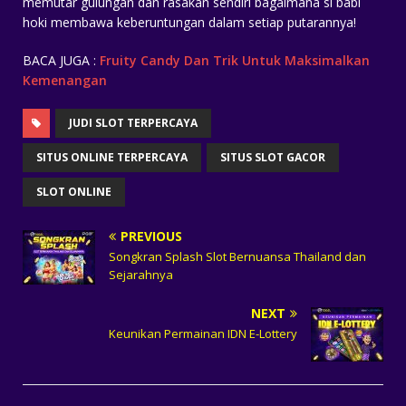
memutar gulungan dan rasakan sendiri bagaimana si babi
hoki membawa keberuntungan dalam setiap putarannya!
BACA JUGA :
Fruity Candy Dan Trik Untuk Maksimalkan
Kemenangan
JUDI SLOT TERPERCAYA
SITUS ONLINE TERPERCAYA
SITUS SLOT GACOR
SLOT ONLINE
PREVIOUS
Songkran Splash Slot Bernuansa Thailand dan
Sejarahnya
NEXT
Keunikan Permainan IDN E-Lottery