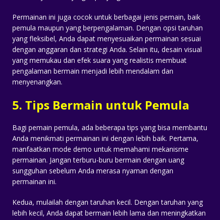
Permainan ini juga cocok untuk berbagai jenis pemain, baik
pemula maupun yang berpengalaman. Dengan opsi taruhan
yang fleksibel, Anda dapat menyesuaikan permainan sesuai
dengan anggaran dan strategi Anda. Selain itu, desain visual
yang memukau dan efek suara yang realistis membuat
pengalaman bermain menjadi lebih mendalam dan
menyenangkan.
5. Tips Bermain untuk Pemula
Bagi pemain pemula, ada beberapa tips yang bisa membantu
Anda menikmati permainan ini dengan lebih baik. Pertama,
manfaatkan mode demo untuk memahami mekanisme
permainan. Jangan terburu-buru bermain dengan uang
sungguhan sebelum Anda merasa nyaman dengan
permainan ini.
Kedua, mulailah dengan taruhan kecil. Dengan taruhan yang
lebih kecil, Anda dapat bermain lebih lama dan meningkatkan