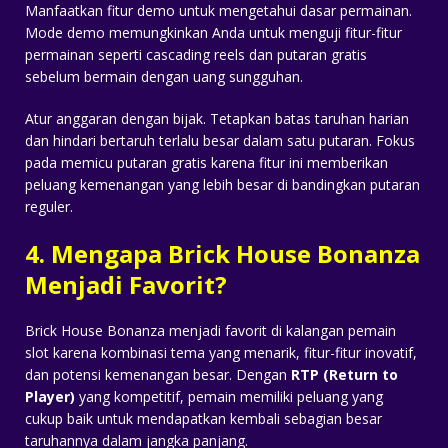
Manfaatkan fitur demo untuk mengetahui dasar permainan.
Mode demo memungkinkan Anda untuk menguji fitur-fitur
permainan seperti cascading reels dan putaran gratis
sebelum bermain dengan uang sungguhan.
Atur anggaran dengan bijak. Tetapkan batas taruhan harian
dan hindari bertaruh terlalu besar dalam satu putaran. Fokus
pada memicu putaran gratis karena fitur ini memberikan
peluang kemenangan yang lebih besar di bandingkan putaran
reguler.
4. Mengapa Brick House Bonanza
Menjadi Favorit?
Brick House Bonanza menjadi favorit di kalangan pemain
slot karena kombinasi tema yang menarik, fitur-fitur inovatif,
dan potensi kemenangan besar. Dengan
RTP (Return to
Player)
yang kompetitif, pemain memiliki peluang yang
cukup baik untuk mendapatkan kembali sebagian besar
taruhannya dalam jangka panjang.