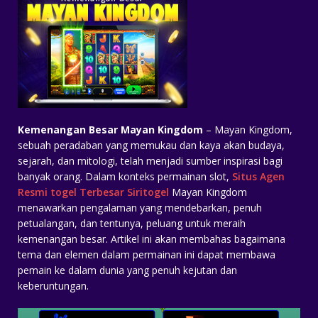
Kemenangan Besar Mayan Kingdom
– Mayan Kingdom,
sebuah peradaban yang memukau dan kaya akan budaya,
sejarah, dan mitologi, telah menjadi sumber inspirasi bagi
banyak orang. Dalam konteks permainan slot,
Situs Agen
Resmi togel Terbesar Siritogel
Mayan Kingdom
menawarkan pengalaman yang mendebarkan, penuh
petualangan, dan tentunya, peluang untuk meraih
kemenangan besar. Artikel ini akan membahas bagaimana
tema dan elemen dalam permainan ini dapat membawa
pemain ke dalam dunia yang penuh kejutan dan
keberuntungan.