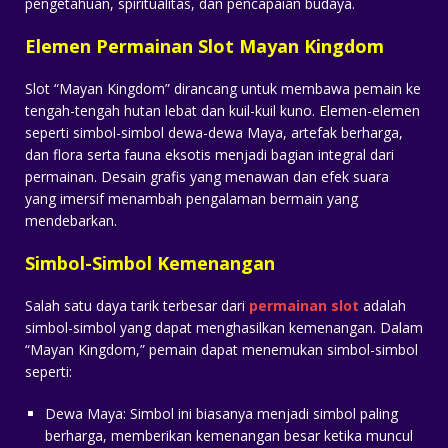
pengetahuan, spiritualitas, dan pencapaian budaya.
Elemen Permainan Slot Mayan Kingdom
Slot “Mayan Kingdom” dirancang untuk membawa pemain ke
tengah-tengah hutan lebat dan kuil-kuil kuno. Elemen-elemen
seperti simbol-simbol dewa-dewa Maya, artefak berharga,
dan flora serta fauna eksotis menjadi bagian integral dari
permainan. Desain grafis yang menawan dan efek suara
yang imersif menambah pengalaman bermain yang
mendebarkan.
Simbol-Simbol Kemenangan
Salah satu daya tarik terbesar dari
permainan slot
adalah
simbol-simbol yang dapat menghasilkan kemenangan. Dalam
“Mayan Kingdom,” pemain dapat menemukan simbol-simbol
seperti:
Dewa Maya: Simbol ini biasanya menjadi simbol paling
berharga, memberikan kemenangan besar ketika muncul