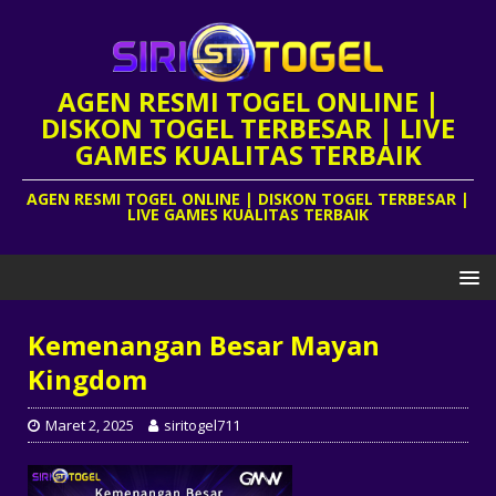
AGEN RESMI TOGEL ONLINE |
DISKON TOGEL TERBESAR | LIVE
GAMES KUALITAS TERBAIK
AGEN RESMI TOGEL ONLINE | DISKON TOGEL TERBESAR |
LIVE GAMES KUALITAS TERBAIK
Kemenangan Besar Mayan
Kingdom
Maret 2, 2025
siritogel711