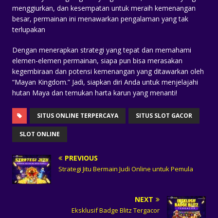
menggiurkan, dan kesempatan untuk meraih kemenangan
besar, permainan ini menawarkan pengalaman yang tak
terlupakan
Dengan menerapkan strategi yang tepat dan memahami
elemen-elemen permainan, siapa pun bisa merasakan
kegembiraan dan potensi kemenangan yang ditawarkan oleh
“Mayan Kingdom.” Jadi, siapkan diri Anda untuk menjelajahi
hutan Maya dan temukan harta karun yang menanti!
SITUS ONLINE TERPERCAYA
SITUS SLOT GACOR
SLOT ONLINE
PREVIOUS
Strategi Jitu Bermain Judi Online untuk Pemula
NEXT
Eksklusif Badge Blitz Tergacor